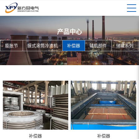
产品中心
膨胀节
膜式滚筒冷渣机
补偿器
辅机部件
储罐系列
补偿器
补偿器