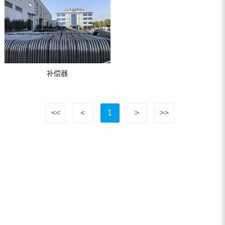
补偿器
<<
<
1
>
>>