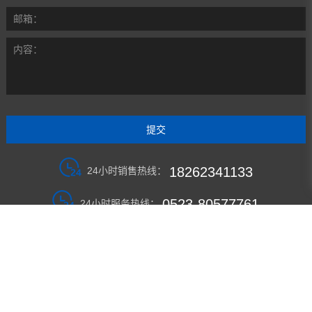
邮箱：
内容：
18262341133
24小时销售热线：
0523-80577761
24小时服务热线：
企业官网
江苏新方圆电气设备制造有限公司
公司地址：泰州市姜堰区张甸工业集中区