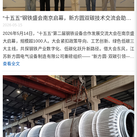
“十五五”钢铁盛会南京启幕，新方圆双碳技术交流会助力行业绿色跃升！
2026-05-15
2026年5月14日，"十五五"第二届钢铁设备合作发展交流大会在南京盛
大启幕，规模超1000人。大会紧扣政策导向、工艺创新、绿色低碳三
大主线，共探钢铁产业数字化、低碳化跃升新路径。借大会东风，江
苏新方圆电气设备制造有限公司重磅组织—— "新方圆·双碳引领——
查看全文
转底炉竖炉冷却增效暨钢渣余热回收闭...